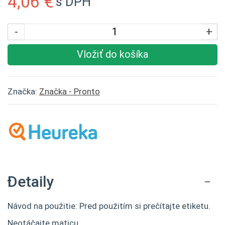
4,06 €
s DPH
-
+
Vložiť do košíka
Značka:
Značka - Pronto
Detaily
Návod na použitie: Pred použitím si prečítajte etiketu.
Neotáčajte maticu.