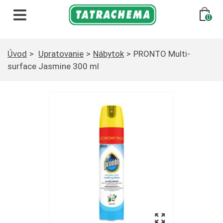
Preskočiť
na
0
obsah
Úvod
>
Upratovanie
>
Nábytok
>
PRONTO Multi-
surface Jasmine 300 ml