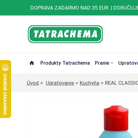
Preskočiť
DOPRAVA ZADARMO NAD 35 EUR. | DORUČUJ
na
obsah
Produkty Tatrachema
Pranie
Upratov
Úvod
>
Upratovanie
>
Kuchyňa
>
REAL CLASSI