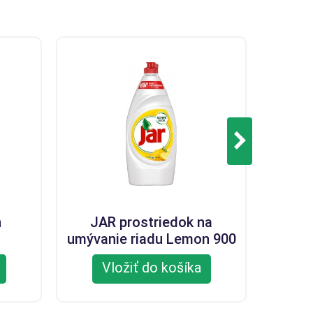
n
JAR prostriedok na
JAR 90
umývanie riadu Lemon 900
ml
Vložiť do košíka
V