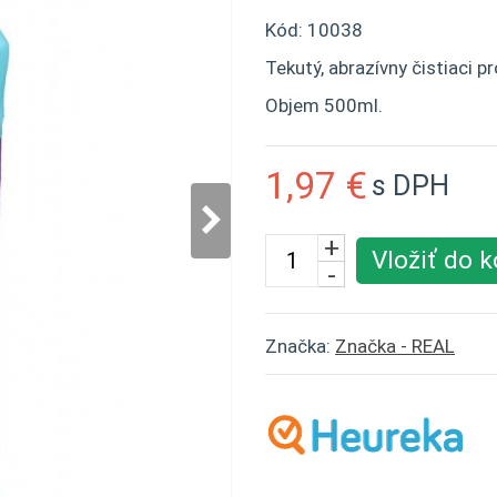
Kód:
10038
Tekutý, abrazívny čistiaci 
Objem 500ml.
1,97 €
s DPH
+
Vložiť do k
-
Značka:
Značka - REAL