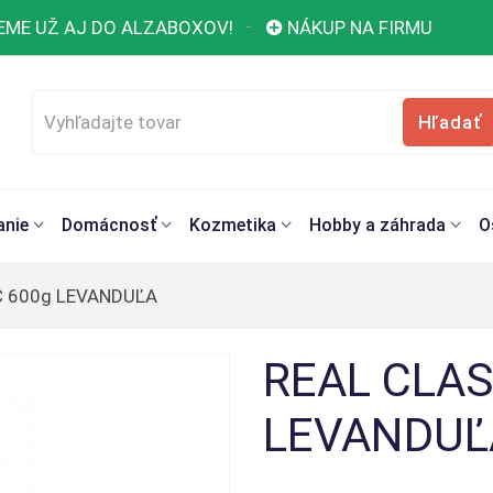
EME UŽ AJ DO ALZABOXOV!
NÁKUP NA FIRMU
Hľadať
anie
Domácnosť
Kozmetika
Hobby a záhrada
O
C 600g LEVANDUĽA
REAL CLAS
LEVANDUĽ