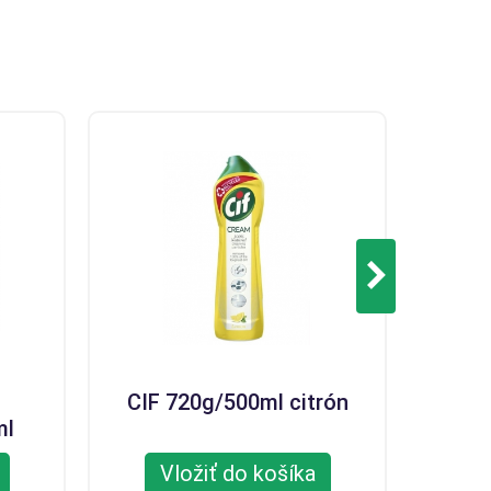
CIF 720g/500ml citrón
SIFO g
ml
Vložiť do košíka
V