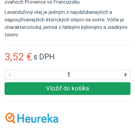
svahoch Provence vo Francúzsku.
Levanduľový olej je jedným z najobľúbenejších a
najpoužívanejších éterických olejov na svete. Vôňa je
charakteristická, jemná s ľahkými bylinnými a sladkými
tónmi.
3,52 €
s DPH
-
+
Vložiť do košíka