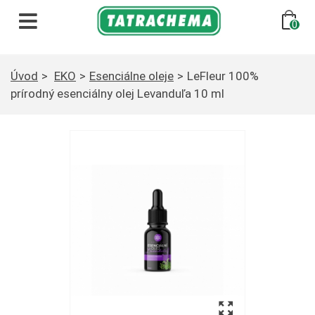
Preskočiť
na
0
obsah
Úvod
>
EKO
>
Esenciálne oleje
>
LeFleur 100%
prírodný esenciálny olej Levanduľa 10 ml