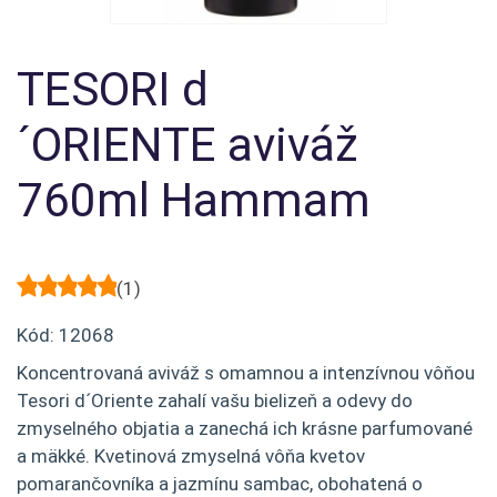
TESORI d
´ORIENTE aviváž
760ml Hammam
(
1
)
Kód:
12068
Koncentrovaná aviváž s omamnou a intenzívnou vôňou
Tesori d´Oriente zahalí vašu bielizeň a odevy do
zmyselného objatia a zanechá ich krásne parfumované
a mäkké. Kvetinová zmyselná vôňa kvetov
pomarančovníka a jazmínu sambac, obohatená o