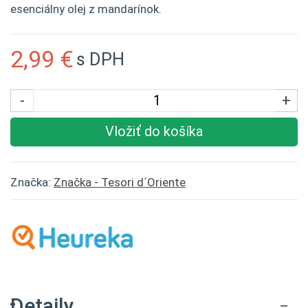
esenciálny olej z mandarínok.
2,99 €
s DPH
-
+
Vložiť do košíka
Značka:
Značka - Tesori d´Oriente
Detaily