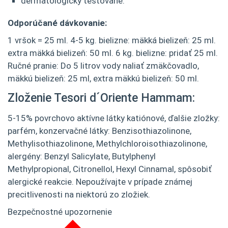
dermatologicky testované.
Odporúčané dávkovanie:
1 vršok = 25 ml. 4-5 kg. bielizne: mäkká bielizeň: 25 ml.
extra mäkká bielizeň: 50 ml. 6 kg. bielizne: pridať 25 ml.
Ručné pranie: Do 5 litrov vody naliať zmäkčovadlo,
mäkkú bielizeň: 25 ml, extra mäkkú bielizeň: 50 ml.
Zloženie Tesori d´Oriente Hammam:
5-15% povrchovo aktívne látky katiónové, ďalšie zložky:
parfém, konzervačné látky: Benzisothiazolinone,
Methylisothiazolinone, Methylchloroisothiazolinone,
alergény: Benzyl Salicylate, Butylphenyl
Methylpropional, Citronellol, Hexyl Cinnamal, spôsobiť
alergické reakcie. Nepoužívajte v prípade známej
precitlivenosti na niektorú zo zložiek.
Bezpečnostné upozornenie